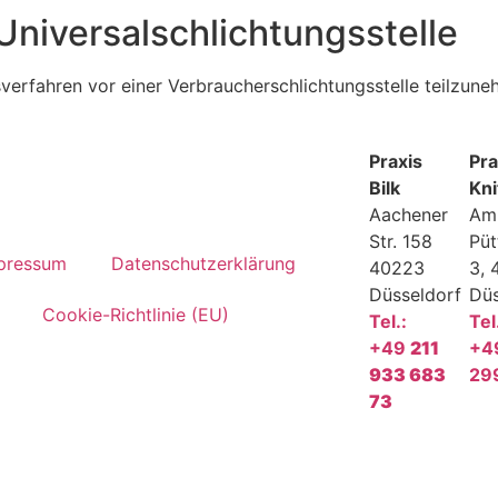
Universal­schlichtungs­stelle
gsverfahren vor einer Verbraucherschlichtungsstelle teilzun
Praxis
Pra
Bilk
Kni
Aachener
Am
Str. 158
Pü
pressum
Datenschutzerklärung
40223
3, 
Düsseldorf
Düs
Cookie-Richtlinie (EU)
Tel.:
Tel
+49
211
+4
933 683
29
73