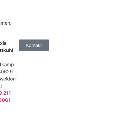
ehmen.
xis
Kontakt
ttkuhl
ttkamp
40629
seldorf
.:
9 211
9061